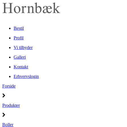
Bestil
Profil
Vi tilbyder
Galleri
Kontakt
Erhvervslogin
Forside
Produkter
Boller