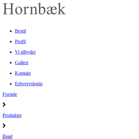
Bestil
Profil
Vi tilbyder
Galleri
Kontakt
Erhvervslogin
Forside
Produkter
Brød