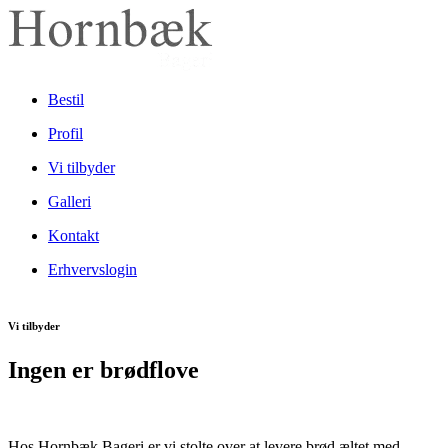
Bestil
Profil
Vi tilbyder
Galleri
Kontakt
Erhvervslogin
Vi tilbyder
Ingen er brødflove
Hos Hornbæk Bageri er vi stolte over at levere brød æltet med