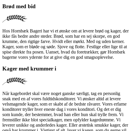
Brød med bid
Hos Hornbæk Bageri har vi et ønske om at levere brød og kager, der
ikke fås bedre andre steder. Brød, som har en sej skorpe, en god
krumme, den rigtige farve. Hvidt eller mørkt. Med og uden kerner.
Kager, som er bløde og søde. Sjove og flotte. Festlige eller lige til at
spise direkte fra posen. Uanset, hvad du foretrækker, gør Hornbæk
bagerne vores yderste for at give dig en god smagsoplevelse.
Kager med krummer i
Når kagebordet skal være noget ganske særligt, tag en personlig
snak med en af vores fuldtidskonditorer. Vi ønsker altid at levere
velsmagende kager, som er skabt af de bedste råvarer. Vores erfarne
konditorer tryller hver eneste dag i vores konditori. Og det er dig
som kunde, der bestemmer, hvad han eller hun skal trylle frem. Vi
fremstiller ikke blot specialkager, men opfylder kagedrømme. Vi
leverer unikke og anderledes kager. Eller æstetisk smukke kager, der
også har krummer i. Vigtigst af alt, laver vi kagen, som du gerne vil