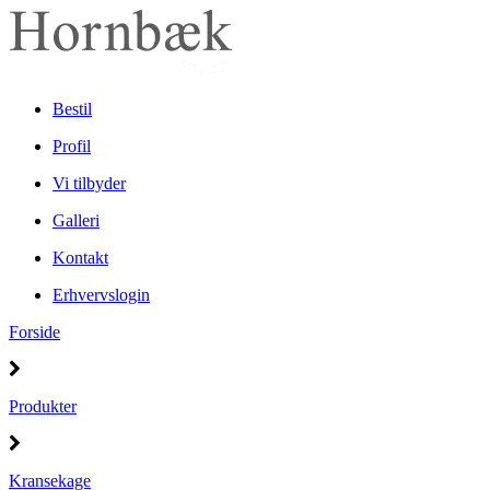
Bestil
Profil
Vi tilbyder
Galleri
Kontakt
Erhvervslogin
Forside
Produkter
Kransekage