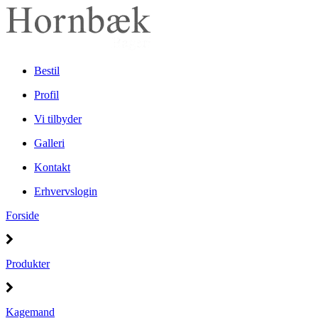
Bestil
Profil
Vi tilbyder
Galleri
Kontakt
Erhvervslogin
Forside
Produkter
Kagemand