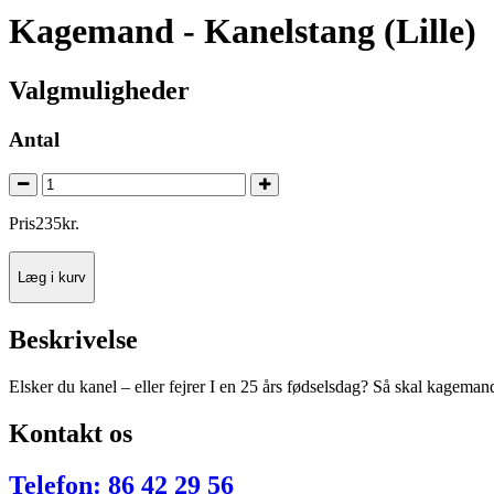
Kagemand - Kanelstang (Lille)
Valgmuligheder
Antal
Pris
235
kr.
Læg i kurv
Beskrivelse
Elsker du kanel – eller fejrer I en 25 års fødselsdag? Så skal kagema
Kontakt os
Telefon: 86 42 29 56